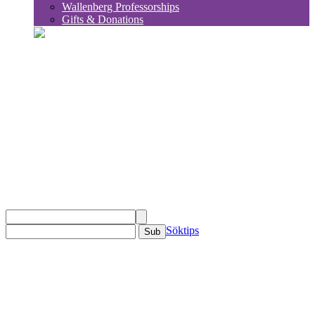
Wallenberg Professorships
Gifts & Donations
sök
Söktips
Sub
KSLA
Om KSLA
Organisation
Ledamöter