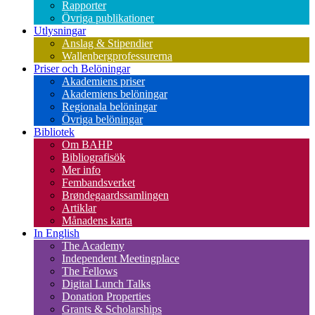
Rapporter
Övriga publikationer
Utlysningar
Anslag & Stipendier
Wallenbergprofessurerna
Priser och Belöningar
Akademiens priser
Akademiens belöningar
Regionala belöningar
Övriga belöningar
Bibliotek
Om BAHP
Bibliografisök
Mer info
Fembandsverket
Brøndegaardssamlingen
Artiklar
Månadens karta
In English
The Academy
Independent Meetingplace
The Fellows
Digital Lunch Talks
Donation Properties
Grants & Scholarships