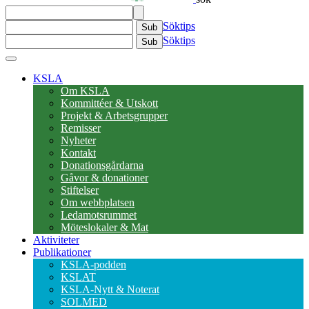
Söktips
Sub
Söktips
Sub
KSLA
Om KSLA
Kommittéer & Utskott
Projekt & Arbetsgrupper
Remisser
Nyheter
Kontakt
Donationsgårdarna
Gåvor & donationer
Stiftelser
Om webbplatsen
Ledamotsrummet
Möteslokaler & Mat
Aktiviteter
Publikationer
KSLA-podden
KSLAT
KSLA-Nytt & Noterat
SOLMED