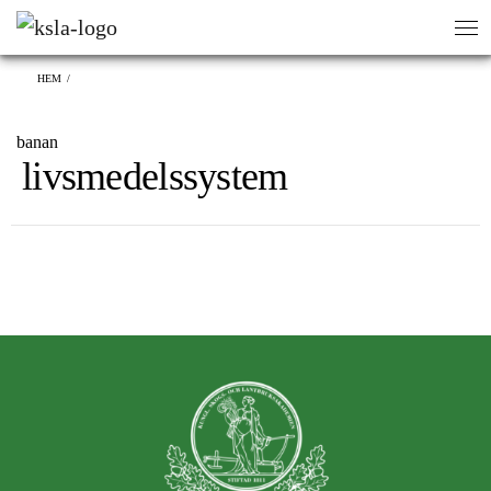
sök
sök
HEM
/
banan
livsmedelssystem