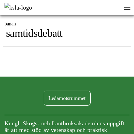
HEM
/
sök
sök
banan
samtidsdebatt
Ledamotsrummet
Kungl. Skogs- och Lantbruksakademiens uppgift
är att med stöd av vetenskap och praktisk