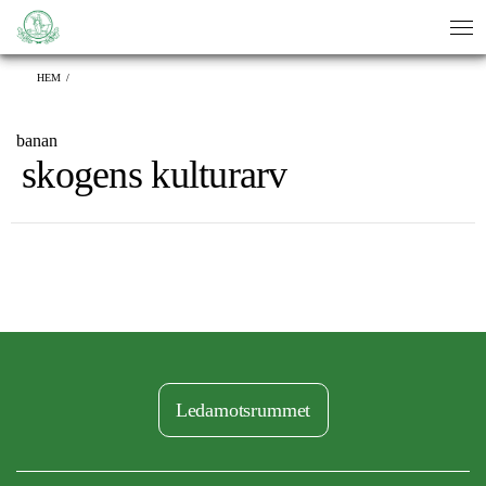
sök
sök
HEM
/
banan
skogens kulturarv
Ledamotsrummet