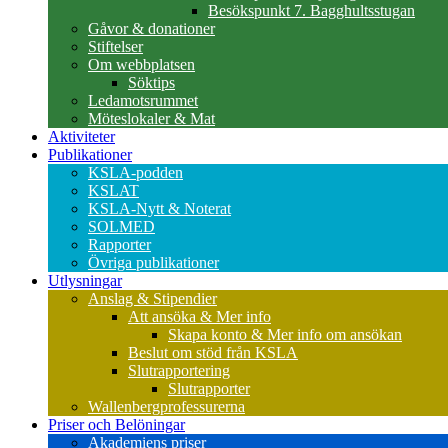
Besökspunkt 7. Bagghultsstugan
Gåvor & donationer
Stiftelser
Om webbplatsen
Söktips
Ledamotsrummet
Möteslokaler & Mat
Aktiviteter
Publikationer
KSLA-podden
KSLAT
KSLA-Nytt & Noterat
SOLMED
Rapporter
Övriga publikationer
Utlysningar
Anslag & Stipendier
Att ansöka & Mer info
Skapa konto & Mer info om ansökan
Beslut om stöd från KSLA
Slutrapportering
Slutrapporter
Wallenbergprofessurerna
Priser och Belöningar
Akademiens priser