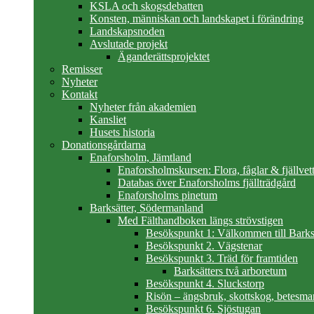
KSLA och skogsdebatten
Konsten, människan och landskapet i förändring
Landskapsnoden
Avslutade projekt
Äganderättsprojektet
Remisser
Nyheter
Kontakt
Nyheter från akademien
Kansliet
Husets historia
Donationsgårdarna
Enaforsholm, Jämtland
Enaforsholmskursen: Flora, fåglar & fjällvett
Databas över Enaforsholms fjällträdgård
Enaforsholms pinetum
Barksätter, Södermanland
Med Fälthandboken längs strövstigen
Besökspunkt 1: Välkommen till Barks
Besökspunkt 2. Vägstenar
Besökspunkt 3. Träd för framtiden
Barksätters två arboretum
Besökspunkt 4. Sluckstorp
Risön – ängsbruk, skottskog, betesma
Besökspunkt 6. Sjöstugan