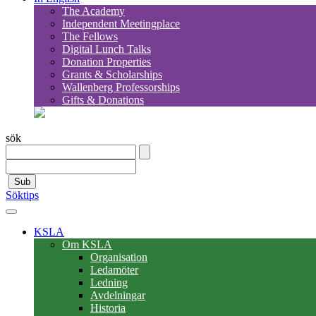
The Academy
Independent Meetingplace
The Fellows
Digital Lunch Talks
Donation Properties
Grants & Scholarships
Wallenberg Professorships
Gifts & Donations
sök
Sub
Söktips
KSLA
Om KSLA
Organisation
Ledamöter
Ledning
Avdelningar
Historia