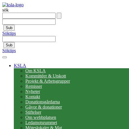
sök
Sub
Söktips
Sub
Söktips
KSLA
Om KSLA
Kommittéer & Utskott
Projekt & Arbetsgrupper
Remisser
Nyheter
Kontakt
Donationsgårdarna
Gåvor & donationer
Stiftelser
Om webbplatsen
Ledamotsrummet
Möteslokaler & Mat