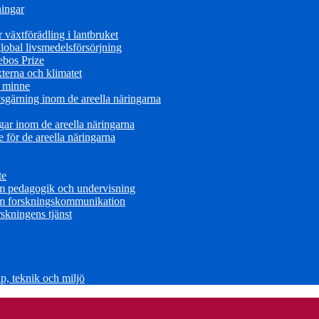
ningar
växtförädling i lantbruket
obal livsmedelsförsörjning
ebos Prize
terna och klimatet
s minne
sgärning inom de areella näringarna
ar inom de areella näringarna
för de areella näringarna
te
om pedagogik och undervisning
om forskningskommunikation
skningens tjänst
, teknik och miljö