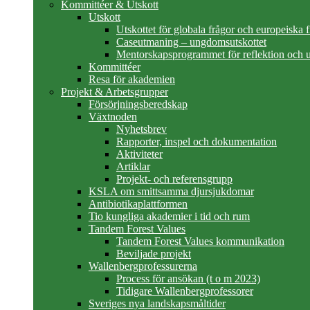
Kommittéer & Utskott
Utskott
Utskottet för globala frågor och europeiska 
Caseutmaning – ungdomsutskottet
Mentorskapsprogrammet för reflektion och u
Kommittéer
Resa för akademien
Projekt & Arbetsgrupper
Försörjningsberedskap
Växtnoden
Nyhetsbrev
Rapporter, inspel och dokumentation
Aktiviteter
Artiklar
Projekt- och referensgrupp
KSLA om smittsamma djursjukdomar
Antibiotikaplattformen
Tio kungliga akademier i tid och rum
Tandem Forest Values
Tandem Forest Values kommunikation
Beviljade projekt
Wallenbergprofessurerna
Process för ansökan (t o m 2023)
Tidigare Wallenbergprofessorer
Sveriges nya landskapsmåltider