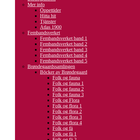
Mer info
Öppettider
Hitta hit
Tjänster
Atlas 1900
Fembandsverket
Fembandsverket band 1
Fembandsverket band 2
Fembandsverket band 3
Fembandsverket band 4
Fembandsverket band 5
Brøndegaardssamlingen
Böcker av Brøndegaard
Folk og fauna
Folk og fauna 1
Folk og fauna 2
Folk og fauna 3
Folk og Flora
Folk og flora 1
Folk og flora 2
Folk og flora 3
Folk og flora 4
Folk og fä
Folk og fä 1
Folk og fä 2