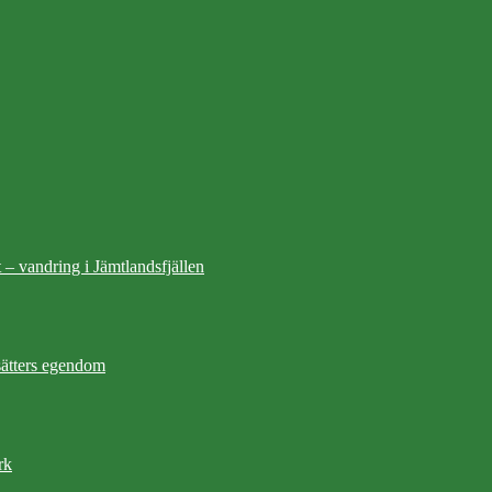
 – vandring i Jämtlandsfjällen
ätters egendom
rk