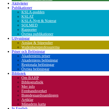
Aktiviteter
Publikationer
KSLA-podden
KSLAT
KSLA-Nytt & Noterat
SOLMED
Rapporter
Övriga publikationer
Utlysningar
Anslag & Stipendier
Wallenbergprofessurerna
Priser och Belöningar
Akademiens priser
Akademiens belöningar
Regionala belöningar
Övriga belöningar
Bibliotek
Om BAHP
Bibliografisök
Mer info
Fembandsverket
Brøndegaardssamlingen
Artiklar
Månadens karta
In English