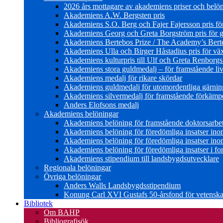
2026 års mottagare av akademiens priser och belö
Akademiens A.W. Bergsten pris
Akademiens S.O. Berg och Fajer Fajersson pris för 
Akademiens Georg och Greta Borgström pris för gl
Akademiens Bertebos Prize / The Academy’s Bert
Akademiens Ulla och Birger Håstadius pris för väx
Akademiens kulturpris till Ulf och Greta Renborg
Akademiens stora guldmedalj – för framstående liv
Akademiens medalj för rikare skördar
Akademiens guldmedalj för utomordentliga gärning
Akademiens silvermedalj för framstående förkämpe 
Anders Elofsons medalj
Akademiens belöningar
Akademiens belöning för framstående doktorsarbe
Akademiens belöning för föredömliga insatser in
Akademiens belöning för föredömliga insatser in
Akademiens belöning för föredömliga insatser i for
Akademiens stipendium till landsbygdsutvecklare
Regionala belöningar
Övriga belöningar
Anders Walls Landsbygdsstipendium
Konung Carl XVI Gustafs 50-årsfond för vetenskap
Bibliotek
Om BAHP
Bibliografisök