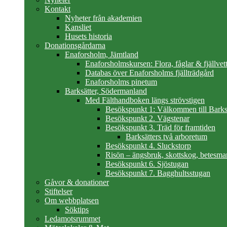
Kontakt
Nyheter från akademien
Kansliet
Husets historia
Donationsgårdarna
Enaforsholm, Jämtland
Enaforsholmskursen: Flora, fåglar & fjällvett
Databas över Enaforsholms fjällträdgård
Enaforsholms pinetum
Barksätter, Södermanland
Med Fälthandboken längs strövstigen
Besökspunkt 1: Välkommen till Barks
Besökspunkt 2. Vägstenar
Besökspunkt 3. Träd för framtiden
Barksätters två arboretum
Besökspunkt 4. Sluckstorp
Risön – ängsbruk, skottskog, betesma
Besökspunkt 6. Sjöstugan
Besökspunkt 7. Bagghultsstugan
Gåvor & donationer
Stiftelser
Om webbplatsen
Söktips
Ledamotsrummet