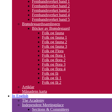
Fembandsverket band 1
Fembandsverket band 2
Fembandsverket band 3
Fembandsverket band 4
Fembandsverket band 5
Brøndegaardssamlingen
Böcker av Brøndegaard
Folk og fauna
Folk og fauna 1
Folk og fauna 2
Folk og fauna 3
Folk og Flora
Folk og flora 1
Folk og flora 2
Folk og flora 3
Folk og flora 4
Folk og fä
Folk og fä 1
Folk og fä 2
Artiklar
Månadens karta
In English
The Academy
Independent Meetingplace
Sections & Committees