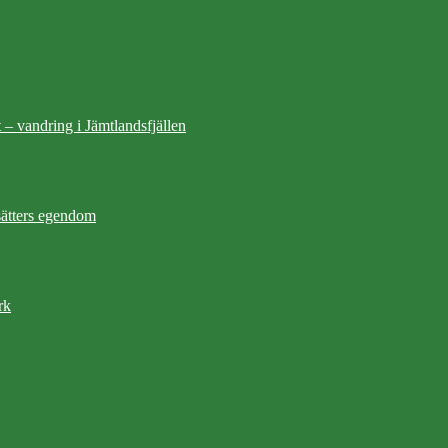
 – vandring i Jämtlandsfjällen
ätters egendom
rk