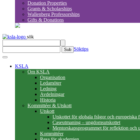
Donation Properties
Grants & Scholarships
Wallenberg Professorships
Gifts & Donations
sök
Söktips
Sub
KSLA
Om KSLA
Organisation
Ledamöter
Ledning
Avdelningar
Historia
Kommittéer & Utskott
Utskott
Utskottet för globala frågor och europeiska 
Caseutmaning – ungdomsutskottet
Mentorskapsprogrammet för reflektion och u
Kommittéer
Resa för akademien