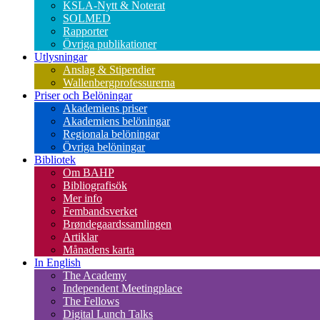
KSLA-Nytt & Noterat
SOLMED
Rapporter
Övriga publikationer
Utlysningar
Anslag & Stipendier
Wallenbergprofessurerna
Priser och Belöningar
Akademiens priser
Akademiens belöningar
Regionala belöningar
Övriga belöningar
Bibliotek
Om BAHP
Bibliografisök
Mer info
Fembandsverket
Brøndegaardssamlingen
Artiklar
Månadens karta
In English
The Academy
Independent Meetingplace
The Fellows
Digital Lunch Talks