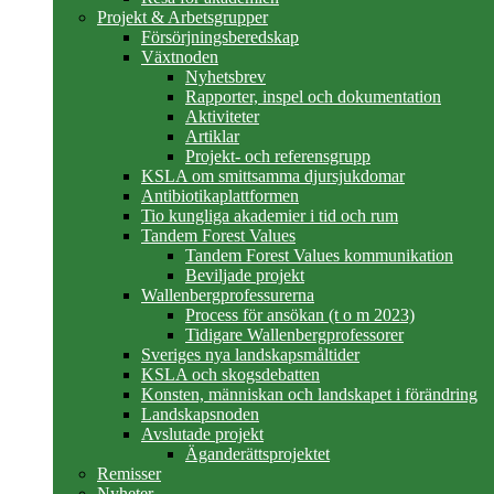
Projekt & Arbetsgrupper
Försörjningsberedskap
Växtnoden
Nyhetsbrev
Rapporter, inspel och dokumentation
Aktiviteter
Artiklar
Projekt- och referensgrupp
KSLA om smittsamma djursjukdomar
Antibiotikaplattformen
Tio kungliga akademier i tid och rum
Tandem Forest Values
Tandem Forest Values kommunikation
Beviljade projekt
Wallenbergprofessurerna
Process för ansökan (t o m 2023)
Tidigare Wallenbergprofessorer
Sveriges nya landskapsmåltider
KSLA och skogsdebatten
Konsten, människan och landskapet i förändring
Landskapsnoden
Avslutade projekt
Äganderättsprojektet
Remisser
Nyheter