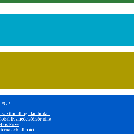
ningar
växtförädling i lantbruket
obal livsmedelsförsörjning
ebos Prize
terna och klimatet