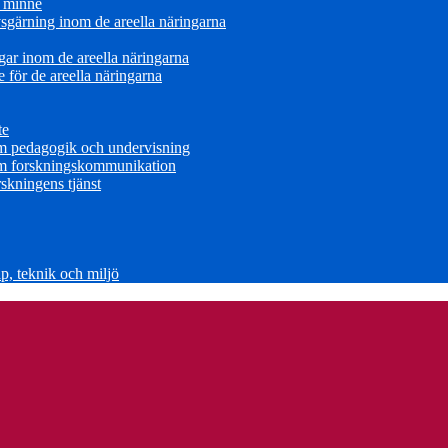
s minne
sgärning inom de areella näringarna
ar inom de areella näringarna
för de areella näringarna
te
om pedagogik och undervisning
om forskningskommunikation
skningens tjänst
, teknik och miljö