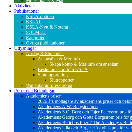
Möteslokaler & Mat
Aktiviteter
Publikationer
KSLA-podden
KSLAT
KSLA-Nytt & Noterat
SOLMED
Rapporter
Övriga publikationer
Utlysningar
Anslag & Stipendier
Att ansöka & Mer info
Skapa konto & Mer info om ansökan
Beslut om stöd från KSLA
Slutrapportering
Slutrapporter
Wallenbergprofessurerna
Priser och Belöningar
Akademiens priser
2026 års mottagare av akademiens priser och belö
Akademiens A.W. Bergsten pris
Akademiens S.O. Berg och Fajer Fajersson pris för 
Akademiens Georg och Greta Borgström pris för gl
Akademiens Bertebos Prize / The Academy’s Bert
Akademiens Ulla och Birger Håstadius pris för väx