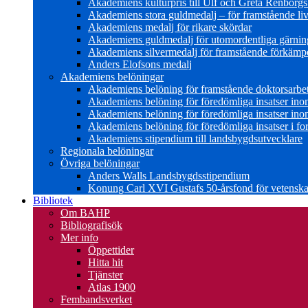
Akademiens kulturpris till Ulf och Greta Renborg
Akademiens stora guldmedalj – för framstående liv
Akademiens medalj för rikare skördar
Akademiens guldmedalj för utomordentliga gärning
Akademiens silvermedalj för framstående förkämpe 
Anders Elofsons medalj
Akademiens belöningar
Akademiens belöning för framstående doktorsarbe
Akademiens belöning för föredömliga insatser in
Akademiens belöning för föredömliga insatser in
Akademiens belöning för föredömliga insatser i for
Akademiens stipendium till landsbygdsutvecklare
Regionala belöningar
Övriga belöningar
Anders Walls Landsbygdsstipendium
Konung Carl XVI Gustafs 50-årsfond för vetenskap
Bibliotek
Om BAHP
Bibliografisök
Mer info
Öppettider
Hitta hit
Tjänster
Atlas 1900
Fembandsverket