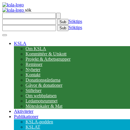
sök
Söktips
Sub
Söktips
Sub
KSLA
Om KSLA
Kommittéer & Utskott
Projekt & Arbetsgrupper
Remisser
Nyheter
Kontakt
Donationsgårdarna
Gåvor & donationer
Stiftelser
Om webbplatsen
Ledamotsrummet
Möteslokaler & Mat
Aktiviteter
Publikationer
KSLA-podden
KSLAT