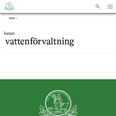
sök
sök
HEM
/
banan
vattenförvaltning