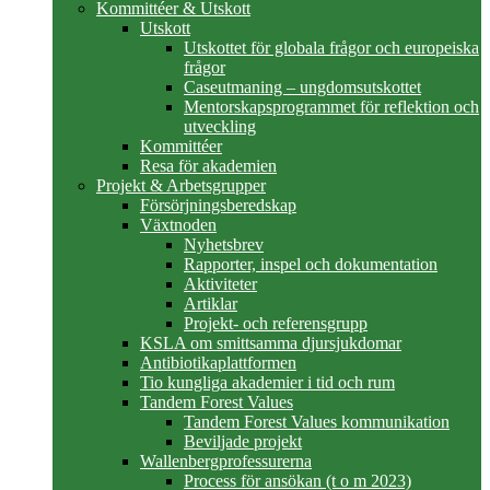
Kommittéer & Utskott
Utskott
Utskottet för globala frågor och europeiska
frågor
Caseutmaning – ungdomsutskottet
Mentorskapsprogrammet för reflektion och
utveckling
Kommittéer
Resa för akademien
Projekt & Arbetsgrupper
Försörjningsberedskap
Växtnoden
Nyhetsbrev
Rapporter, inspel och dokumentation
Aktiviteter
Artiklar
Projekt- och referensgrupp
KSLA om smittsamma djursjukdomar
Antibiotikaplattformen
Tio kungliga akademier i tid och rum
Tandem Forest Values
Tandem Forest Values kommunikation
Beviljade projekt
Wallenbergprofessurerna
Process för ansökan (t o m 2023)