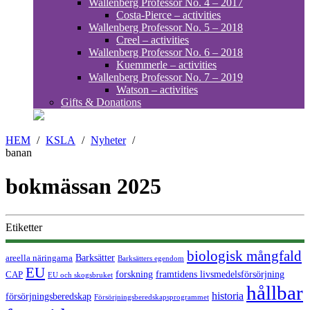
Wallenberg Professor No. 4 – 2017
Costa-Pierce – activities
Wallenberg Professor No. 5 – 2018
Creel – activities
Wallenberg Professor No. 6 – 2018
Kuemmerle – activities
Wallenberg Professor No. 7 – 2019
Watson – activities
Gifts & Donations
HEM
/
KSLA
/
Nyheter
/
banan
bokmässan 2025
Etiketter
biologisk mångfald
Barksätter
areella näringarna
Barksätters egendom
EU
forskning
CAP
framtidens livsmedelsförsörjning
EU och skogsbruket
hållbar
historia
försörjningsberedskap
Försörjningsberedskapsprogrammet