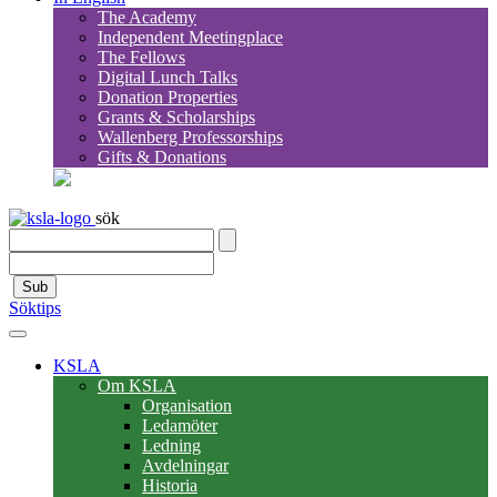
The Academy
Independent Meetingplace
The Fellows
Digital Lunch Talks
Donation Properties
Grants & Scholarships
Wallenberg Professorships
Gifts & Donations
sök
Sub
Söktips
KSLA
Om KSLA
Organisation
Ledamöter
Ledning
Avdelningar
Historia