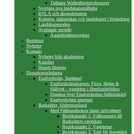
Tidigare Wallenbergprofessorer
Sveriges nya landskapsmåltider
KSLA och skogsdebatten
Konsten, människan och landskapet i förändring
Landskapsnoden
Avslutade projekt
Äganderättsprojektet
Remisser
Nyheter
Kontakt
Nyheter från akademien
Kansliet
Husets historia
Donationsgårdarna
Enaforsholm, Jämtland
Enaforsholmskursen: Flora, fåglar &
fjällvett – vandring i Jämtlandsfjällen
Databas över Enaforsholms fjällträdgård
Enaforsholms pinetum
Barksätter, Södermanland
Med Fälthandboken längs strövstigen
Besökspunkt 1: Välkommen till
Barksätters egendom
Besökspunkt 2. Vägstenar
Besökspunkt 3. Träd för framtiden