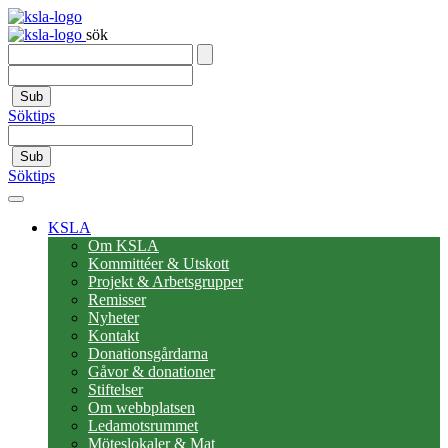
sök
Sub
Söktips
Sub
Söktips
KSLA
Om KSLA
Kommittéer & Utskott
Projekt & Arbetsgrupper
Remisser
Nyheter
Kontakt
Donationsgårdarna
Gåvor & donationer
Stiftelser
Om webbplatsen
Ledamotsrummet
Möteslokaler & Mat