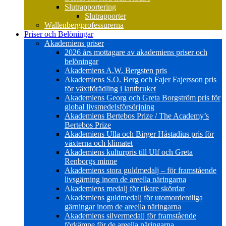
Slutrapportering
Slutrapporter
Wallenbergprofessurerna
Priser och Belöningar
Akademiens priser
2026 års mottagare av akademiens priser och
belöningar
Akademiens A.W. Bergsten pris
Akademiens S.O. Berg och Fajer Fajersson pris
för växtförädling i lantbruket
Akademiens Georg och Greta Borgström pris för
global livsmedelsförsörjning
Akademiens Bertebos Prize / The Academy’s
Bertebos Prize
Akademiens Ulla och Birger Håstadius pris för
växterna och klimatet
Akademiens kulturpris till Ulf och Greta
Renborgs minne
Akademiens stora guldmedalj – för framstående
livsgärning inom de areella näringarna
Akademiens medalj för rikare skördar
Akademiens guldmedalj för utomordentliga
gärningar inom de areella näringarna
Akademiens silvermedalj för framstående
förkämpe för de areella näringarna