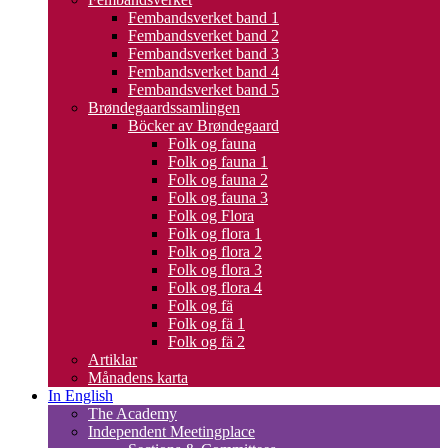
Fembandsverket band 1
Fembandsverket band 2
Fembandsverket band 3
Fembandsverket band 4
Fembandsverket band 5
Brøndegaardssamlingen
Böcker av Brøndegaard
Folk og fauna
Folk og fauna 1
Folk og fauna 2
Folk og fauna 3
Folk og Flora
Folk og flora 1
Folk og flora 2
Folk og flora 3
Folk og flora 4
Folk og fä
Folk og fä 1
Folk og fä 2
Artiklar
Månadens karta
In English
The Academy
Independent Meetingplace