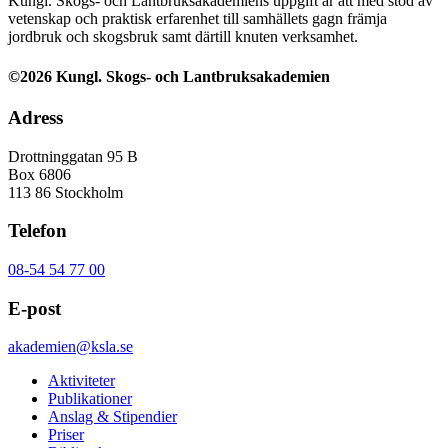
Kungl. Skogs- och Lantbruksakademiens uppgift är att med stöd av
vetenskap och praktisk erfarenhet till samhällets gagn främja
jordbruk och skogsbruk samt därtill knuten verksamhet.
©2026 Kungl. Skogs- och Lantbruksakademien
Adress
Drottninggatan 95 B
Box 6806
113 86 Stockholm
Telefon
08-54 54 77 00
E-post
akademien@ksla.se
Aktiviteter
Publikationer
Anslag & Stipendier
Priser