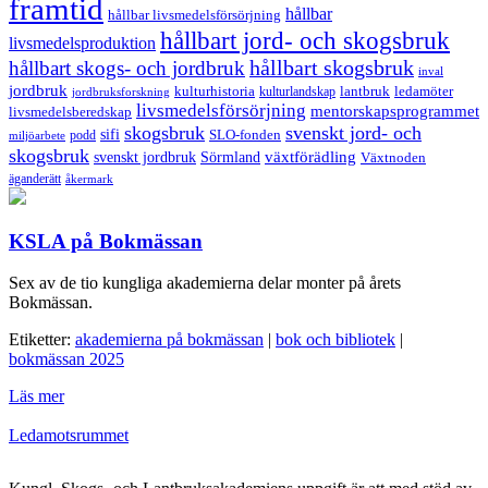
framtid
hållbar
hållbar livsmedelsförsörjning
hållbart jord- och skogsbruk
livsmedelsproduktion
hållbart skogsbruk
hållbart skogs- och jordbruk
inval
jordbruk
kulturhistoria
kulturlandskap
lantbruk
ledamöter
jordbruksforskning
livsmedelsförsörjning
mentorskapsprogrammet
livsmedelsberedskap
skogsbruk
svenskt jord- och
sifi
SLO-fonden
podd
miljöarbete
skogsbruk
svenskt jordbruk
Sörmland
växtförädling
Växtnoden
äganderätt
åkermark
KSLA på Bokmässan
Sex av de tio kungliga akademierna delar monter på årets
Bokmässan.
Etiketter:
akademierna på bokmässan
|
bok och bibliotek
|
bokmässan 2025
Läs mer
Ledamotsrummet