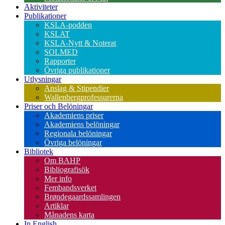
Aktiviteter
Publikationer
KSLA-podden
KSLAT
KSLA-Nytt & Noterat
SOLMED
Rapporter
Övriga publikationer
Utlysningar
Anslag & Stipendier
Wallenbergprofessurerna
Priser och Belöningar
Akademiens priser
Akademiens belöningar
Regionala belöningar
Övriga belöningar
Bibliotek
Om BAHP
Bibliografisök
Mer info
Fembandsverket
Brøndegaardssamlingen
Artiklar
Månadens karta
In English