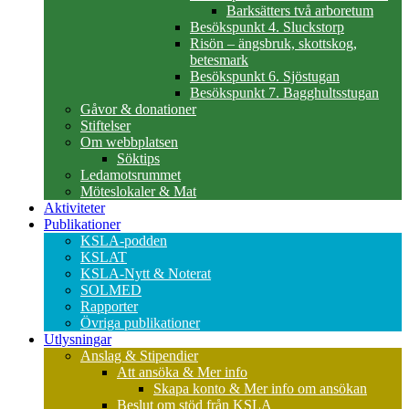
Barksätters två arboretum
Besökspunkt 4. Sluckstorp
Risön – ängsbruk, skottskog,
betesmark
Besökspunkt 6. Sjöstugan
Besökspunkt 7. Bagghultsstugan
Gåvor & donationer
Stiftelser
Om webbplatsen
Söktips
Ledamotsrummet
Möteslokaler & Mat
Aktiviteter
Publikationer
KSLA-podden
KSLAT
KSLA-Nytt & Noterat
SOLMED
Rapporter
Övriga publikationer
Utlysningar
Anslag & Stipendier
Att ansöka & Mer info
Skapa konto & Mer info om ansökan
Beslut om stöd från KSLA