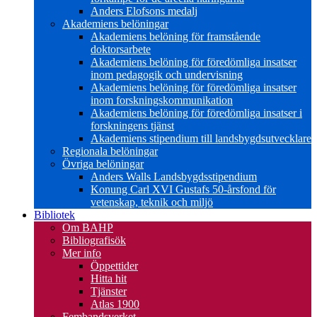
Anders Elofsons medalj
Akademiens belöningar
Akademiens belöning för framstående
doktorsarbete
Akademiens belöning för föredömliga insatser
inom pedagogik och undervisning
Akademiens belöning för föredömliga insatser
inom forskningskommunikation
Akademiens belöning för föredömliga insatser i
forskningens tjänst
Akademiens stipendium till landsbygdsutvecklare
Regionala belöningar
Övriga belöningar
Anders Walls Landsbygdsstipendium
Konung Carl XVI Gustafs 50-årsfond för
vetenskap, teknik och miljö
Bibliotek
Om BAHP
Bibliografisök
Mer info
Öppettider
Hitta hit
Tjänster
Atlas 1900
Fembandsverket