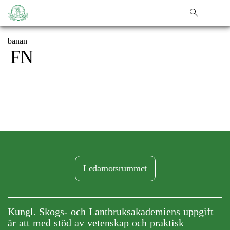
HEM
/
sök
sök
banan
FN
Ledamotsrummet
Kungl. Skogs- och Lantbruksakademiens uppgift
är att med stöd av vetenskap och praktisk