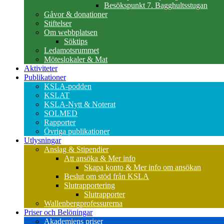
Besökspunkt 7. Bagghultsstugan
Gåvor & donationer
Stiftelser
Om webbplatsen
Söktips
Ledamotsrummet
Möteslokaler & Mat
Aktiviteter
Publikationer
KSLA-podden
KSLAT
KSLA-Nytt & Noterat
SOLMED
Rapporter
Övriga publikationer
Utlysningar
Anslag & Stipendier
Att ansöka & Mer info
Skapa konto & Mer info om ansökan
Beslut om stöd från KSLA
Slutrapportering
Slutrapporter
Wallenbergprofessurerna
Priser och Belöningar
Akademiens priser