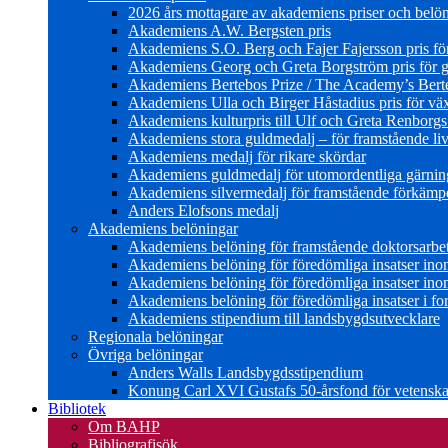
2026 års mottagare av akademiens priser och belö
Akademiens A.W. Bergsten pris
Akademiens S.O. Berg och Fajer Fajersson pris för 
Akademiens Georg och Greta Borgström pris för gl
Akademiens Bertebos Prize / The Academy’s Bert
Akademiens Ulla och Birger Håstadius pris för väx
Akademiens kulturpris till Ulf och Greta Renborg
Akademiens stora guldmedalj – för framstående liv
Akademiens medalj för rikare skördar
Akademiens guldmedalj för utomordentliga gärning
Akademiens silvermedalj för framstående förkämpe 
Anders Elofsons medalj
Akademiens belöningar
Akademiens belöning för framstående doktorsarbe
Akademiens belöning för föredömliga insatser in
Akademiens belöning för föredömliga insatser in
Akademiens belöning för föredömliga insatser i for
Akademiens stipendium till landsbygdsutvecklare
Regionala belöningar
Övriga belöningar
Anders Walls Landsbygdsstipendium
Konung Carl XVI Gustafs 50-årsfond för vetenskap
Bibliotek
Om BAHP
Bibliografisök