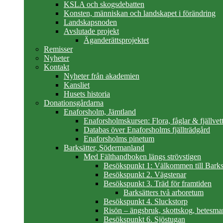
KSLA och skogsdebatten
Konsten, människan och landskapet i förändring
Landskapsnoden
Avslutade projekt
Äganderättsprojektet
Remisser
Nyheter
Kontakt
Nyheter från akademien
Kansliet
Husets historia
Donationsgårdarna
Enaforsholm, Jämtland
Enaforsholmskursen: Flora, fåglar & fjällvett
Databas över Enaforsholms fjällträdgård
Enaforsholms pinetum
Barksätter, Södermanland
Med Fälthandboken längs strövstigen
Besökspunkt 1: Välkommen till Barks
Besökspunkt 2. Vägstenar
Besökspunkt 3. Träd för framtiden
Barksätters två arboretum
Besökspunkt 4. Sluckstorp
Risön – ängsbruk, skottskog, betesma
Besökspunkt 6. Sjöstugan