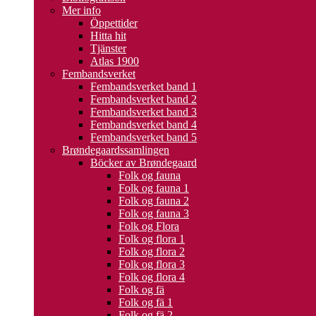
Mer info
Öppettider
Hitta hit
Tjänster
Atlas 1900
Fembandsverket
Fembandsverket band 1
Fembandsverket band 2
Fembandsverket band 3
Fembandsverket band 4
Fembandsverket band 5
Brøndegaardssamlingen
Böcker av Brøndegaard
Folk og fauna
Folk og fauna 1
Folk og fauna 2
Folk og fauna 3
Folk og Flora
Folk og flora 1
Folk og flora 2
Folk og flora 3
Folk og flora 4
Folk og fä
Folk og fä 1
Folk og fä 2