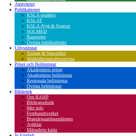
Aktiviteter
Publikationer
KSLA-podden
KSLAT
KSLA-Nytt & Noterat
SOLMED
Rapporter
Övriga publikationer
Utlysningar
Anslag & Stipendier
Wallenbergprofessurerna
Priser och Belöningar
Akademiens priser
Akademiens belöningar
Regionala belöningar
Övriga belöningar
Bibliotek
Om BAHP
Bibliografisök
Mer info
Fembandsverket
Brøndegaardssamlingen
Artiklar
Månadens karta
In English