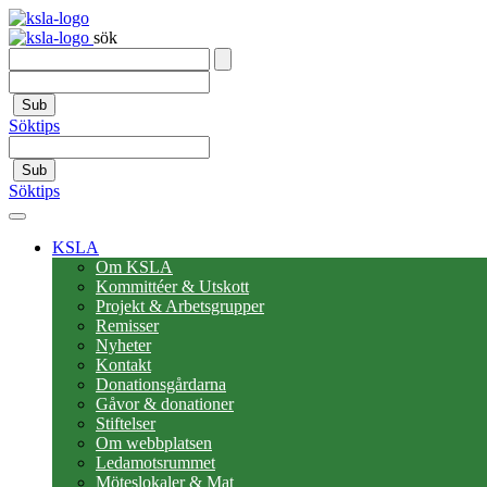
sök
Sub
Söktips
Sub
Söktips
KSLA
Om KSLA
Kommittéer & Utskott
Projekt & Arbetsgrupper
Remisser
Nyheter
Kontakt
Donationsgårdarna
Gåvor & donationer
Stiftelser
Om webbplatsen
Ledamotsrummet
Möteslokaler & Mat