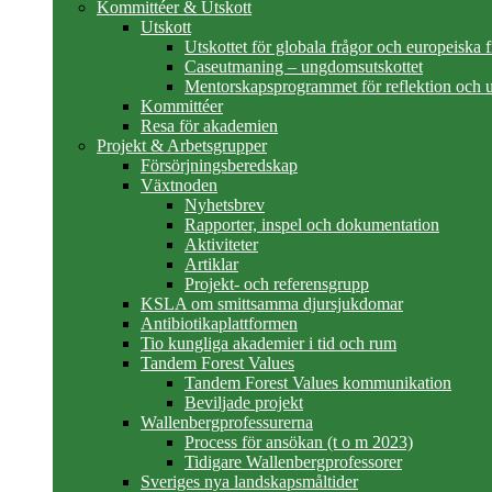
Kommittéer & Utskott
Utskott
Utskottet för globala frågor och europeiska 
Caseutmaning – ungdomsutskottet
Mentorskapsprogrammet för reflektion och u
Kommittéer
Resa för akademien
Projekt & Arbetsgrupper
Försörjningsberedskap
Växtnoden
Nyhetsbrev
Rapporter, inspel och dokumentation
Aktiviteter
Artiklar
Projekt- och referensgrupp
KSLA om smittsamma djursjukdomar
Antibiotikaplattformen
Tio kungliga akademier i tid och rum
Tandem Forest Values
Tandem Forest Values kommunikation
Beviljade projekt
Wallenbergprofessurerna
Process för ansökan (t o m 2023)
Tidigare Wallenbergprofessorer
Sveriges nya landskapsmåltider