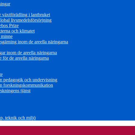
ningar
växtförädling i lantbruket
obal livsmedelsförsörjning
ebos Prize
terna och klimatet
s minne
sgärning inom de areella näringarna
ar inom de areella näringarna
för de areella näringarna
te
om pedagogik och undervisning
om forskningskommunikation
skningens tjänst
, teknik och miljö