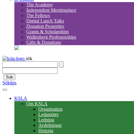
The Academy
Independent Meetingplace
The Fellows
Digital Lunch Talks
Donation Properties
Grants & Scholarships
Wallenberg Professorships
Gifts & Donations
sök
Sub
Söktips
KSLA
Om KSLA
Organisation
Ledamöter
Ledning
Avdelningar
Historia