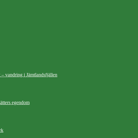
 – vandring i Jämtlandsfjällen
ätters egendom
rk