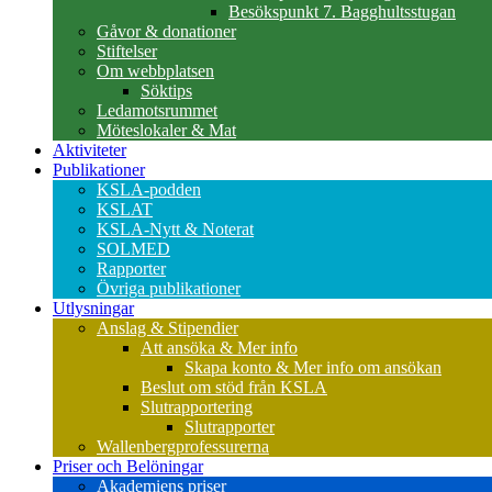
Besökspunkt 7. Bagghultsstugan
Gåvor & donationer
Stiftelser
Om webbplatsen
Söktips
Ledamotsrummet
Möteslokaler & Mat
Aktiviteter
Publikationer
KSLA-podden
KSLAT
KSLA-Nytt & Noterat
SOLMED
Rapporter
Övriga publikationer
Utlysningar
Anslag & Stipendier
Att ansöka & Mer info
Skapa konto & Mer info om ansökan
Beslut om stöd från KSLA
Slutrapportering
Slutrapporter
Wallenbergprofessurerna
Priser och Belöningar
Akademiens priser