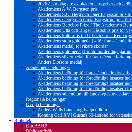
2026 års mottagare av akademiens priser och belö
Akademiens A.W. Bergsten pris
Akademiens S.O. Berg och Fajer Fajersson pris för 
Akademiens Georg och Greta Borgström pris för gl
Akademiens Bertebos Prize / The Academy’s Bert
Akademiens Ulla och Birger Håstadius pris för väx
Akademiens kulturpris till Ulf och Greta Renborg
Akademiens stora guldmedalj – för framstående liv
Akademiens medalj för rikare skördar
Akademiens guldmedalj för utomordentliga gärning
Akademiens silvermedalj för framstående förkämpe 
Anders Elofsons medalj
Akademiens belöningar
Akademiens belöning för framstående doktorsarbe
Akademiens belöning för föredömliga insatser in
Akademiens belöning för föredömliga insatser in
Akademiens belöning för föredömliga insatser i for
Akademiens stipendium till landsbygdsutvecklare
Regionala belöningar
Övriga belöningar
Anders Walls Landsbygdsstipendium
Konung Carl XVI Gustafs 50-årsfond för vetenskap
Bibliotek
Om BAHP
Bibliografisök