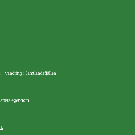
 – vandring i Jämtlandsfjällen
ätters egendom
rk