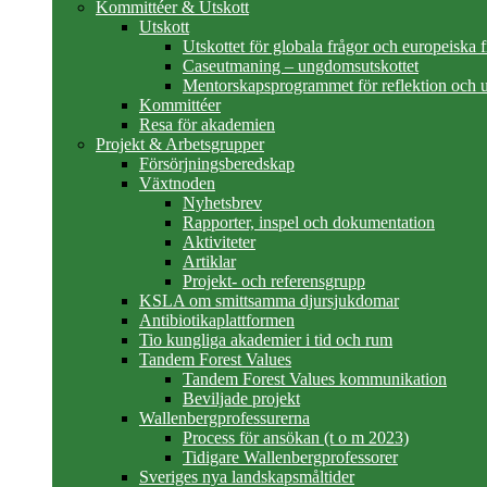
Kommittéer & Utskott
Utskott
Utskottet för globala frågor och europeiska 
Caseutmaning – ungdomsutskottet
Mentorskapsprogrammet för reflektion och u
Kommittéer
Resa för akademien
Projekt & Arbetsgrupper
Försörjningsberedskap
Växtnoden
Nyhetsbrev
Rapporter, inspel och dokumentation
Aktiviteter
Artiklar
Projekt- och referensgrupp
KSLA om smittsamma djursjukdomar
Antibiotikaplattformen
Tio kungliga akademier i tid och rum
Tandem Forest Values
Tandem Forest Values kommunikation
Beviljade projekt
Wallenbergprofessurerna
Process för ansökan (t o m 2023)
Tidigare Wallenbergprofessorer
Sveriges nya landskapsmåltider