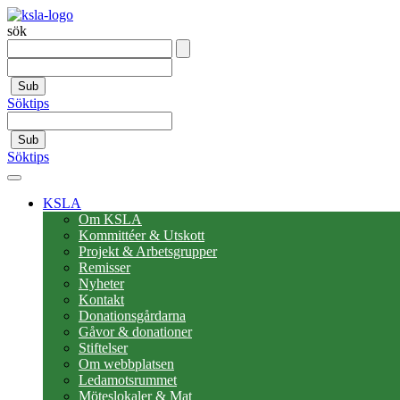
sök
Sub
Söktips
Sub
Söktips
KSLA
Om KSLA
Kommittéer & Utskott
Projekt & Arbetsgrupper
Remisser
Nyheter
Kontakt
Donationsgårdarna
Gåvor & donationer
Stiftelser
Om webbplatsen
Ledamotsrummet
Möteslokaler & Mat