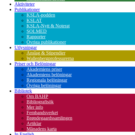
Aktiviteter
Publikationer
KSLA-podden
KSLAT
KSLA-Nytt & Noterat
SOLMED
Rapporter
Övriga publikationer
Utlysningar
Anslag & Stipendier
Wallenbergprofessurerna
Priser och Belöningar
Akademiens priser
Akademiens belöningar
Regionala belöningar
Övriga belöningar
Bibliotek
Om BAHP
Bibliografisök
Mer info
Fembandsverket
Brøndegaardssamlingen
Artiklar
Månadens karta
In English