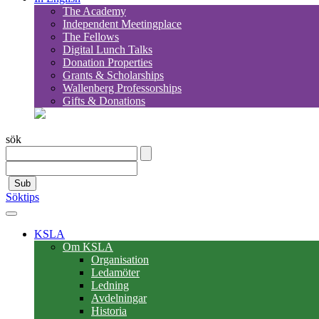
The Academy
Independent Meetingplace
The Fellows
Digital Lunch Talks
Donation Properties
Grants & Scholarships
Wallenberg Professorships
Gifts & Donations
sök
Sub
Söktips
KSLA
Om KSLA
Organisation
Ledamöter
Ledning
Avdelningar
Historia