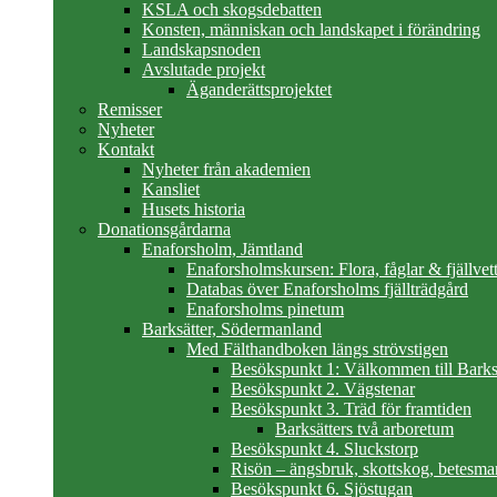
KSLA och skogsdebatten
Konsten, människan och landskapet i förändring
Landskapsnoden
Avslutade projekt
Äganderättsprojektet
Remisser
Nyheter
Kontakt
Nyheter från akademien
Kansliet
Husets historia
Donationsgårdarna
Enaforsholm, Jämtland
Enaforsholmskursen: Flora, fåglar & fjällvett
Databas över Enaforsholms fjällträdgård
Enaforsholms pinetum
Barksätter, Södermanland
Med Fälthandboken längs strövstigen
Besökspunkt 1: Välkommen till Barks
Besökspunkt 2. Vägstenar
Besökspunkt 3. Träd för framtiden
Barksätters två arboretum
Besökspunkt 4. Sluckstorp
Risön – ängsbruk, skottskog, betesma
Besökspunkt 6. Sjöstugan