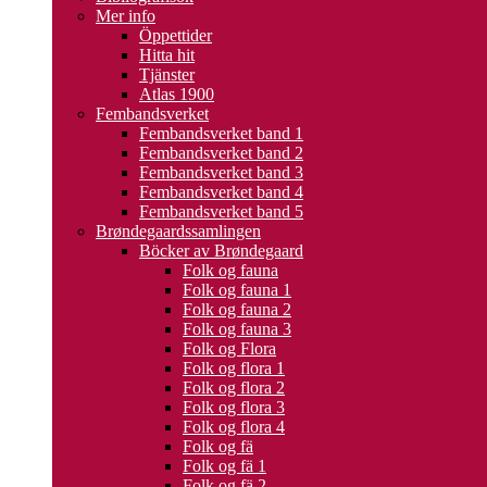
Mer info
Öppettider
Hitta hit
Tjänster
Atlas 1900
Fembandsverket
Fembandsverket band 1
Fembandsverket band 2
Fembandsverket band 3
Fembandsverket band 4
Fembandsverket band 5
Brøndegaardssamlingen
Böcker av Brøndegaard
Folk og fauna
Folk og fauna 1
Folk og fauna 2
Folk og fauna 3
Folk og Flora
Folk og flora 1
Folk og flora 2
Folk og flora 3
Folk og flora 4
Folk og fä
Folk og fä 1
Folk og fä 2