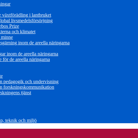
ningar
växtförädling i lantbruket
obal livsmedelsförsörjning
ebos Prize
terna och klimatet
s minne
sgärning inom de areella näringarna
ar inom de areella näringarna
för de areella näringarna
te
om pedagogik och undervisning
om forskningskommunikation
skningens tjänst
, teknik och miljö