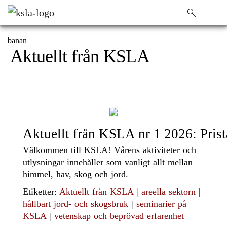
HEM
/
KSLA
/
NYHETER
/
sök
sök
banan
Aktuellt från KSLA
Aktuellt från KSLA nr 1 2026: Prist
Välkommen till KSLA! Vårens aktiviteter och
utlysningar innehåller som vanligt allt mellan
himmel, hav, skog och jord.
Etiketter:
Aktuellt från KSLA
|
areella sektorn
|
hållbart jord- och skogsbruk
|
seminarier på
KSLA
|
vetenskap och beprövad erfarenhet