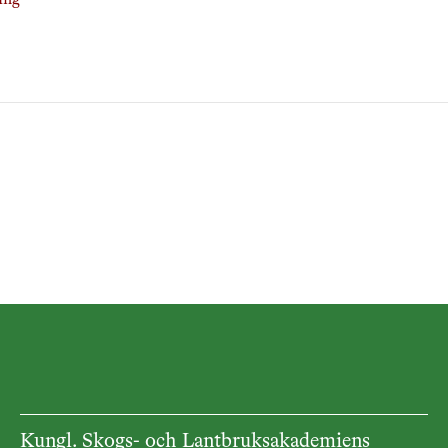
ing
Kungl. Skogs- och Lantbruksakademiens