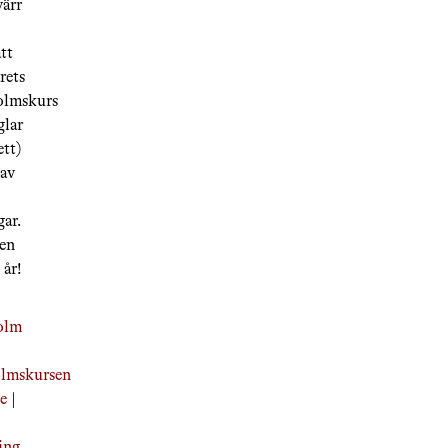
värr
tt
årets
olmskurs
glar
ett)
 av
ar.
en
 år!
olm
|
olmskursen
je
|