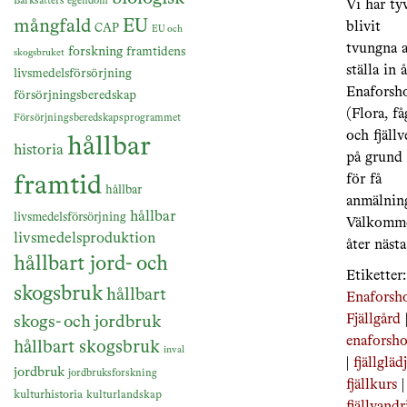
Barksätters egendom
Vi har ty
mångfald
EU
blivit
CAP
EU och
tvungna a
forskning
framtidens
skogsbruket
ställa in 
livsmedelsförsörjning
Enaforsh
försörjningsberedskap
(Flora, få
Försörjningsberedskapsprogrammet
och fjällv
hållbar
historia
på grund
framtid
för få
hållbar
anmälning
hållbar
livsmedelsförsörjning
Välkomm
livsmedelsproduktion
åter nästa
hållbart jord- och
Etiketter:
skogsbruk
hållbart
Enaforsh
Fjällgård
skogs- och jordbruk
enaforsh
hållbart skogsbruk
inval
|
fjällgläd
jordbruk
jordbruksforskning
fjällkurs
|
kulturhistoria
kulturlandskap