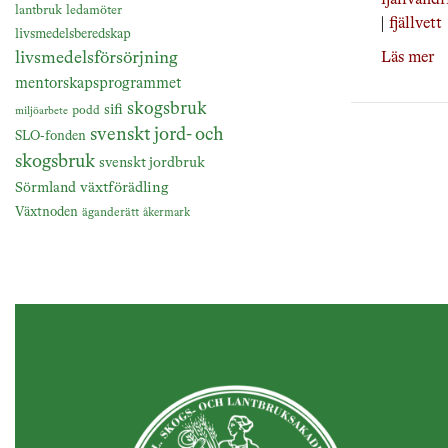
fjällvandr
lantbruk
ledamöter
|
fjällvett
livsmedelsberedskap
livsmedelsförsörjning
Läs mer
mentorskapsprogrammet
skogsbruk
sifi
podd
miljöarbete
svenskt jord- och
SLO-fonden
skogsbruk
svenskt jordbruk
växtförädling
Sörmland
Växtnoden
äganderätt
åkermark