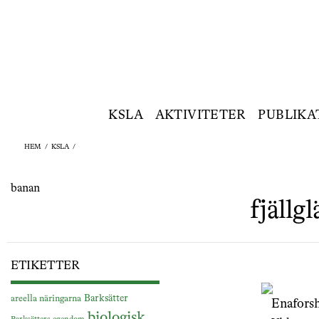
KSLA
AKTIVITETER
PUBLIKA
HEM
/
KSLA
/
banan
fjällgl
ETIKETTER
Barksätter
areella näringarna
Enaforsh
biologisk