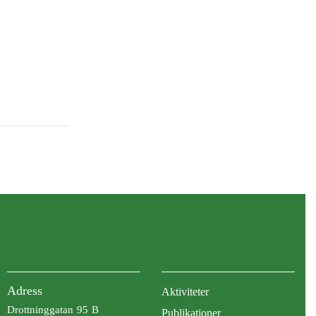
Adress
Aktiviteter
Drottninggatan 95 B
Publikationer