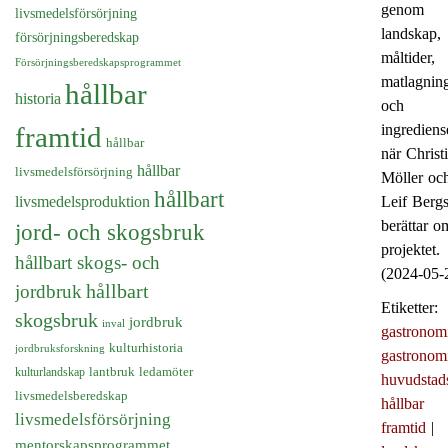
genom
livsmedelsförsörjning
landskap,
försörjningsberedskap
måltider,
Försörjningsberedskapsprogrammet
matlagnin
hållbar
historia
och
framtid
ingrediens
hållbar
när Christ
hållbar
livsmedelsförsörjning
Möller oc
hållbart
livsmedelsproduktion
Leif Bergs
berättar o
jord- och skogsbruk
projektet.
hållbart skogs- och
(2024-05-
hållbart
jordbruk
Etiketter:
skogsbruk
jordbruk
inval
gastronom
kulturhistoria
jordbruksforskning
gastronom
kulturlandskap
lantbruk
ledamöter
huvudstad
livsmedelsberedskap
hållbar
livsmedelsförsörjning
framtid
|
mentorskapsprogrammet