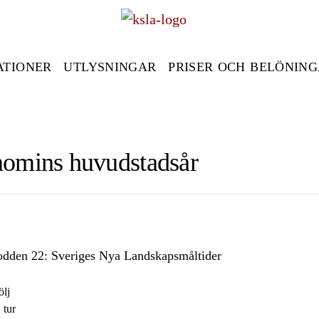
ATIONER
UTLYSNINGAR
PRISER OCH BELÖNIN
nomins huvudstadsår
den 22: Sveriges Nya Landskapsmåltider
ölj
 tur