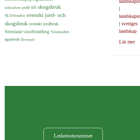
landskapsm
skogsbruk
sifi
podd
miljöarbete
|
svenskt jord- och
SLO-fonden
landskapsr
skogsbruk
|
sveriges
svenskt jordbruk
landskap
Sörmland
växtförädling
Växtnoden
äganderätt
åkermark
Läs mer
Ledamotsrummet