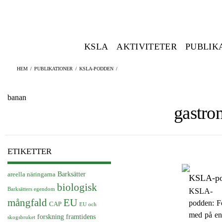
KSLA
AKTIVITETER
PUBLIK
HEM
/
PUBLIKATIONER
/
KSLA-PODDEN
/
banan
gastro
ETIKETTER
Barksätter
areella näringarna
KSLA-pod
biologisk
Barksätters egendom
KSLA-
EU
mångfald
podden: F
CAP
EU och
med på en
forskning
framtidens
skogsbruket