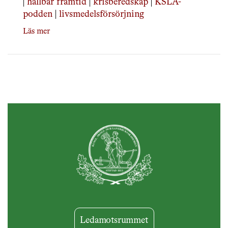
|
hållbar framtid
|
krisberedskap
|
KSLA-
podden
|
livsmedelsförsörjning
Läs mer
Ledamotsrummet