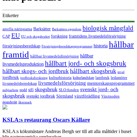
Etiketter
biologisk mångfald
Barksätter
areella näringarna
Barksätters egendom
EU
forskning
CAP
framtidens livsmedelsförsörjning
EU och skogsbruket
hållbar
historia
försörjningsberedskap
Försörjningsberedskapsprogrammet
framtid
hållbar
hållbar livsmedelsförsörjning
hållbart jord- och skogsbruk
livsmedelsproduktion
hållbart skogsbruk
hållbart skogs- och jordbruk
inval
jordbruk
kulturhistoria
kulturlandskap
lantbruk
ledamöter
jordbruksforskning
livsmedelsförsörjning
mentorskapsprogrammet
livsmedelsberedskap
skogsbruk
svenskt jord- och
sifi
SLO-fonden
podd
miljöarbete
skogsbruk
svenskt jordbruk
Sörmland
växtförädling
Växtnoden
äganderätt
åkermark
KSLA:s restaurang Oscars Källare
KSLA:s köksmästare Andreas Bergh ser till att alla måltider i huset
blir gastronomiska upplevelser.