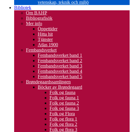
vetenskap, teknik och miljö
Bibliotek
Om BAHP
Bibliografisök
Mer info
Öppettider
Hitta hit
Tjänster
Atlas 1900
Fembandsverket
Fembandsverket band 1
Fembandsverket band 2
Fembandsverket band 3
Fembandsverket band 4
Fembandsverket band 5
Brøndegaardssamlingen
Böcker av Brøndegaard
Folk og fauna
Folk og fauna 1
Folk og fauna 2
Folk og fauna 3
Folk og Flora
Folk og flora 1
Folk og flora 2
Folk og flora 3