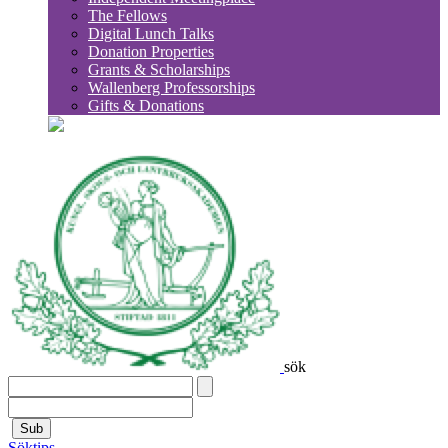
The Fellows
Digital Lunch Talks
Donation Properties
Grants & Scholarships
Wallenberg Professorships
Gifts & Donations
sök
Sub
Söktips