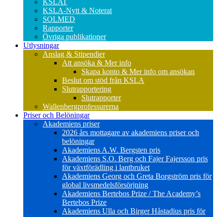
KSLAT
KSLA-Nytt & Noterat
SOLMED
Rapporter
Övriga publikationer
Utlysningar
Anslag & Stipendier
Att ansöka & Mer info
Skapa konto & Mer info om ansökan
Beslut om stöd från KSLA
Slutrapportering
Slutrapporter
Wallenbergprofessurerna
Priser och Belöningar
Akademiens priser
2026 års mottagare av akademiens priser och
belöningar
Akademiens A.W. Bergsten pris
Akademiens S.O. Berg och Fajer Fajersson pris
för växtförädling i lantbruket
Akademiens Georg och Greta Borgström pris för
global livsmedelsförsörjning
Akademiens Bertebos Prize / The Academy’s
Bertebos Prize
Akademiens Ulla och Birger Håstadius pris för