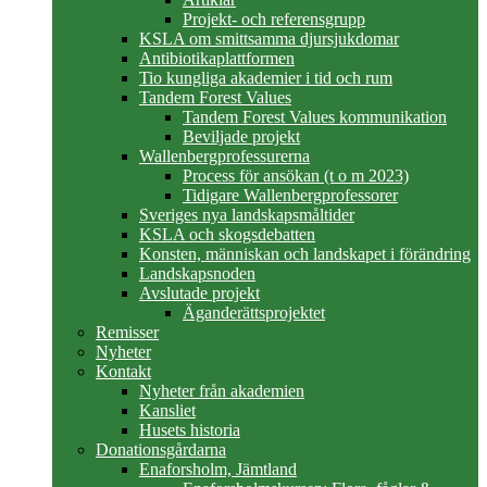
Projekt- och referensgrupp
KSLA om smittsamma djursjukdomar
Antibiotikaplattformen
Tio kungliga akademier i tid och rum
Tandem Forest Values
Tandem Forest Values kommunikation
Beviljade projekt
Wallenbergprofessurerna
Process för ansökan (t o m 2023)
Tidigare Wallenbergprofessorer
Sveriges nya landskapsmåltider
KSLA och skogsdebatten
Konsten, människan och landskapet i förändring
Landskapsnoden
Avslutade projekt
Äganderättsprojektet
Remisser
Nyheter
Kontakt
Nyheter från akademien
Kansliet
Husets historia
Donationsgårdarna
Enaforsholm, Jämtland