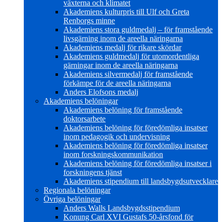
växterna och klimatet
Akademiens kulturpris till Ulf och Greta
Renborgs minne
Akademiens stora guldmedalj – för framstående
livsgärning inom de areella näringarna
Akademiens medalj för rikare skördar
Akademiens guldmedalj för utomordentliga
gärningar inom de areella näringarna
Akademiens silvermedalj för framstående
förkämpe för de areella näringarna
Anders Elofsons medalj
Akademiens belöningar
Akademiens belöning för framstående
doktorsarbete
Akademiens belöning för föredömliga insatser
inom pedagogik och undervisning
Akademiens belöning för föredömliga insatser
inom forskningskommunikation
Akademiens belöning för föredömliga insatser i
forskningens tjänst
Akademiens stipendium till landsbygdsutvecklare
Regionala belöningar
Övriga belöningar
Anders Walls Landsbygdsstipendium
Konung Carl XVI Gustafs 50-årsfond för