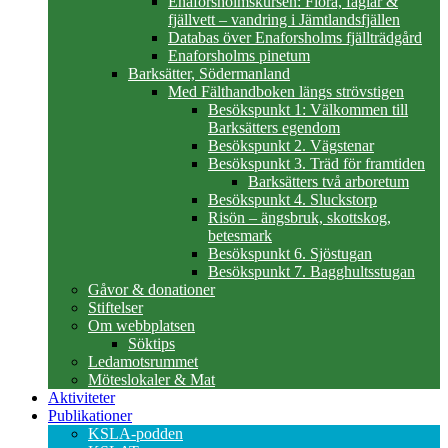
Enaforsholmskursen: Flora, fåglar &
fjällvett – vandring i Jämtlandsfjällen
Databas över Enaforsholms fjällträdgård
Enaforsholms pinetum
Barksätter, Södermanland
Med Fälthandboken längs strövstigen
Besökspunkt 1: Välkommen till
Barksätters egendom
Besökspunkt 2. Vägstenar
Besökspunkt 3. Träd för framtiden
Barksätters två arboretum
Besökspunkt 4. Sluckstorp
Risön – ängsbruk, skottskog,
betesmark
Besökspunkt 6. Sjöstugan
Besökspunkt 7. Bagghultsstugan
Gåvor & donationer
Stiftelser
Om webbplatsen
Söktips
Ledamotsrummet
Möteslokaler & Mat
Aktiviteter
Publikationer
KSLA-podden