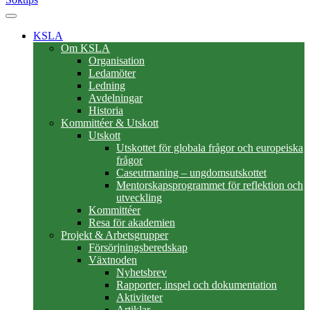
KSLA
Om KSLA
Organisation
Ledamöter
Ledning
Avdelningar
Historia
Kommittéer & Utskott
Utskott
Utskottet för globala frågor och europeiska
frågor
Caseutmaning – ungdomsutskottet
Mentorskapsprogrammet för reflektion och
utveckling
Kommittéer
Resa för akademien
Projekt & Arbetsgrupper
Försörjningsberedskap
Växtnoden
Nyhetsbrev
Rapporter, inspel och dokumentation
Aktiviteter
Artiklar