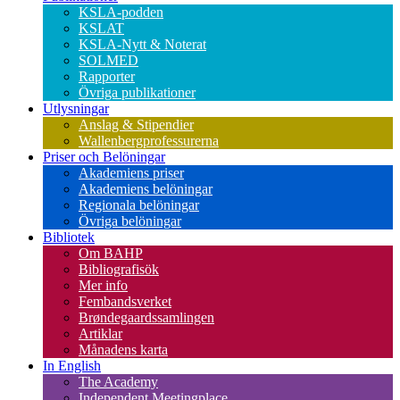
KSLA-podden
KSLAT
KSLA-Nytt & Noterat
SOLMED
Rapporter
Övriga publikationer
Utlysningar
Anslag & Stipendier
Wallenbergprofessurerna
Priser och Belöningar
Akademiens priser
Akademiens belöningar
Regionala belöningar
Övriga belöningar
Bibliotek
Om BAHP
Bibliografisök
Mer info
Fembandsverket
Brøndegaardssamlingen
Artiklar
Månadens karta
In English
The Academy
Independent Meetingplace