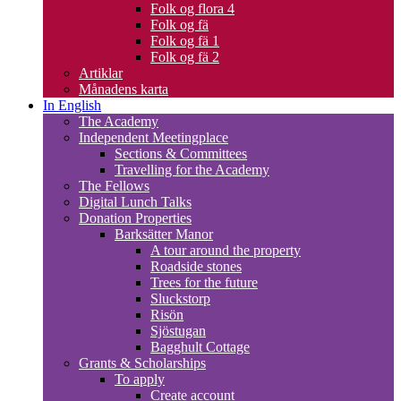
Folk og flora 4
Folk og fä
Folk og fä 1
Folk og fä 2
Artiklar
Månadens karta
In English
The Academy
Independent Meetingplace
Sections & Committees
Travelling for the Academy
The Fellows
Digital Lunch Talks
Donation Properties
Barksätter Manor
A tour around the property
Roadside stones
Trees for the future
Sluckstorp
Risön
Sjöstugan
Bagghult Cottage
Grants & Scholarships
To apply
Create account