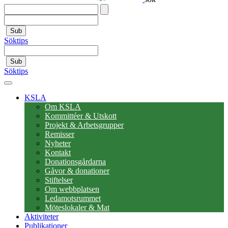
Sub
Söktips
Sub
Söktips
KSLA
Om KSLA
Kommittéer & Utskott
Projekt & Arbetsgrupper
Remisser
Nyheter
Kontakt
Donationsgårdarna
Gåvor & donationer
Stiftelser
Om webbplatsen
Ledamotsrummet
Möteslokaler & Mat
Aktiviteter
Publikationer