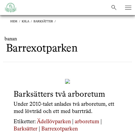
sök
sök
HEM
/
KSLA
/
BARKSÄTTER
/
banan
Barrexotparken
Barksätters två arboretum
Under 2010-talet anlades två arboretum, ett
med lövträd och ett med barrträd.
Etiketter:
Ädellövparken
|
arboretum
|
Barksätter
|
Barrexotparken