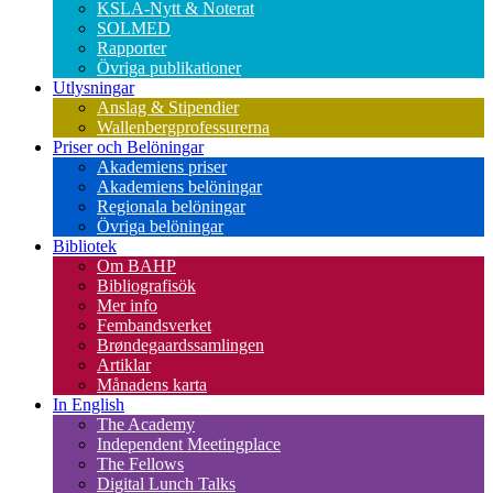
KSLA-Nytt & Noterat
SOLMED
Rapporter
Övriga publikationer
Utlysningar
Anslag & Stipendier
Wallenbergprofessurerna
Priser och Belöningar
Akademiens priser
Akademiens belöningar
Regionala belöningar
Övriga belöningar
Bibliotek
Om BAHP
Bibliografisök
Mer info
Fembandsverket
Brøndegaardssamlingen
Artiklar
Månadens karta
In English
The Academy
Independent Meetingplace
The Fellows
Digital Lunch Talks