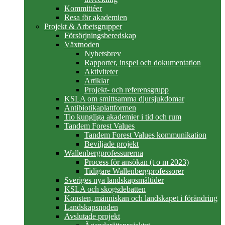
Kommittéer
Resa för akademien
Projekt & Arbetsgrupper
Försörjningsberedskap
Växtnoden
Nyhetsbrev
Rapporter, inspel och dokumentation
Aktiviteter
Artiklar
Projekt- och referensgrupp
KSLA om smittsamma djursjukdomar
Antibiotikaplattformen
Tio kungliga akademier i tid och rum
Tandem Forest Values
Tandem Forest Values kommunikation
Beviljade projekt
Wallenbergprofessurerna
Process för ansökan (t o m 2023)
Tidigare Wallenbergprofessorer
Sveriges nya landskapsmåltider
KSLA och skogsdebatten
Konsten, människan och landskapet i förändring
Landskapsnoden
Avslutade projekt