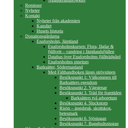
Äganderättsprojektet
Remisser
Nyheter
Kontakt
Nyheter från akademien
Kansliet
Husets historia
Donationsgårdarna
Enaforsholm, Jämtland
Enaforsholmskursen: Flora, fåglar &
fjällvett – vandring i Jämtlandsfjällen
Databas över Enaforsholms fjällträdgård
Enaforsholms pinetum
Barksätter, Södermanland
Med Fälthandboken längs strövstigen
Besökspunkt 1: Välkommen till
Barksätters egendom
Besökspunkt 2. Vägstenar
Besökspunkt 3. Träd för framtiden
Barksätters två arboretum
Besökspunkt 4. Sluckstorp
Risön – ängsbruk, skottskog,
betesmark
Besökspunkt 6. Sjöstugan
Besökspunkt 7. Bagghultsstugan