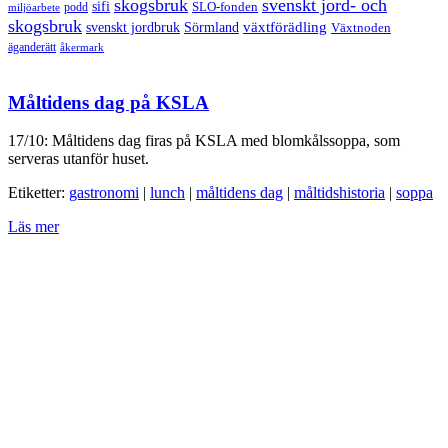
skogsbruk
svenskt jord- och
sifi
SLO-fonden
podd
miljöarbete
skogsbruk
svenskt jordbruk
Sörmland
växtförädling
Växtnoden
äganderätt
åkermark
Måltidens dag på KSLA
17/10: Måltidens dag firas på KSLA med blomkålssoppa, som
serveras utanför huset.
Etiketter:
gastronomi
|
lunch
|
måltidens dag
|
måltidshistoria
|
soppa
Läs mer