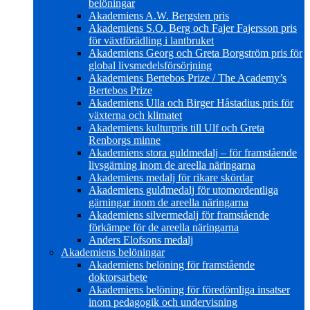
belöningar
Akademiens A.W. Bergsten pris
Akademiens S.O. Berg och Fajer Fajersson pris
för växtförädling i lantbruket
Akademiens Georg och Greta Borgström pris för
global livsmedelsförsörjning
Akademiens Bertebos Prize / The Academy’s
Bertebos Prize
Akademiens Ulla och Birger Håstadius pris för
växterna och klimatet
Akademiens kulturpris till Ulf och Greta
Renborgs minne
Akademiens stora guldmedalj – för framstående
livsgärning inom de areella näringarna
Akademiens medalj för rikare skördar
Akademiens guldmedalj för utomordentliga
gärningar inom de areella näringarna
Akademiens silvermedalj för framstående
förkämpe för de areella näringarna
Anders Elofsons medalj
Akademiens belöningar
Akademiens belöning för framstående
doktorsarbete
Akademiens belöning för föredömliga insatser
inom pedagogik och undervisning