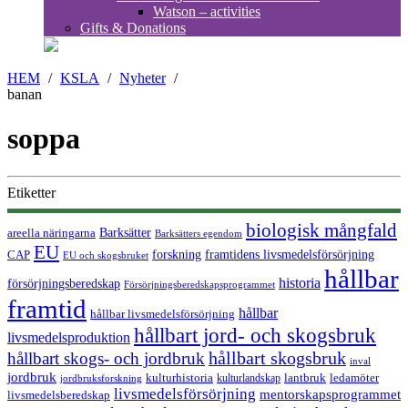
Watson – activities
Gifts & Donations
HEM
/
KSLA
/
Nyheter
/
banan
soppa
Etiketter
biologisk mångfald
Barksätter
areella näringarna
Barksätters egendom
EU
forskning
CAP
framtidens livsmedelsförsörjning
EU och skogsbruket
hållbar
historia
försörjningsberedskap
Försörjningsberedskapsprogrammet
framtid
hållbar
hållbar livsmedelsförsörjning
hållbart jord- och skogsbruk
livsmedelsproduktion
hållbart skogsbruk
hållbart skogs- och jordbruk
inval
jordbruk
kulturhistoria
kulturlandskap
lantbruk
ledamöter
jordbruksforskning
livsmedelsförsörjning
mentorskapsprogrammet
livsmedelsberedskap