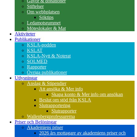
Gåvor & donationer
Stiftelser
Om webbplatsen
Söktips
Ledamotsrummet
Möteslokaler & Mat
Aktiviteter
Publikationer
KSLA-podden
KSLAT
KSLA-Nytt & Noterat
SOLMED
Rapporter
Övriga publikationer
Utlysningar
Anslag & Stipendier
Att ansöka & Mer info
Skapa konto & Mer info om ansökan
Beslut om stöd från KSLA
Slutrapportering
Slutrapporter
Wallenbergprofessurerna
Priser och Belöningar
Akademiens priser
2026 års mottagare av akademiens priser och