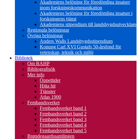
Akademiens belöning för föredömliga insatser
inom forskningskommunikation
Akademiens belöning för föredömliga insatser i
forskningens tjänst
Akademiens stipendium till landsbygdsutvecklare
Regionala belöningar
Övriga belöningar
Anders Walls Landsbygdsstipendium
Konung Carl XVI Gustafs 50-årsfond för
vetenskap, teknik och miljö
Bibliotek
Om BAHP
Bibliografisök
Mer info
Öppettider
Hitta hit
Tjänster
Atlas 1900
Fembandsverket
Fembandsverket band 1
Fembandsverket band 2
Fembandsverket band 3
Fembandsverket band 4
Fembandsverket band 5
Brøndegaardssamlingen