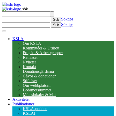
sök
Söktips
Sub
Söktips
Sub
KSLA
Om KSLA
Kommittéer & Utskott
Projekt & Arbetsgrupper
Remisser
Nyheter
Kontakt
Donationsgårdarna
Gåvor & donationer
Stiftelser
Om webbplatsen
Ledamotsrummet
Möteslokaler & Mat
Aktiviteter
Publikationer
KSLA-podden
KSLAT