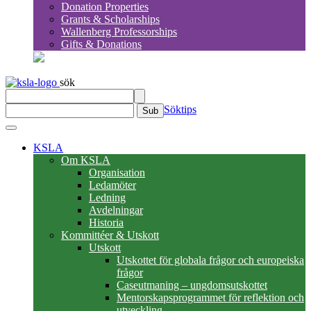
Donation Properties
Grants & Scholarships
Wallenberg Professorships
Gifts & Donations
sök
Söktips
Sub
KSLA
Om KSLA
Organisation
Ledamöter
Ledning
Avdelningar
Historia
Kommittéer & Utskott
Utskott
Utskottet för globala frågor och europeiska
frågor
Caseutmaning – ungdomsutskottet
Mentorskapsprogrammet för reflektion och
utveckling